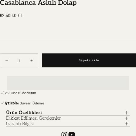
Casablanca Askılı Dolap
Normal
62,500.00TL
fiyat
Miktar
Sepete ekle
Casablanca
Casablanca
Askılı
Askılı
Dolap
Dolap
için
için
miktarı
miktarı
azaltın
artırın
25 Günde Gönderim
İyzico
İle Güvenli Ödeme
Ürün Özellikleri
Dikkat Edilmesi Gerekenler
Garanti Bilgisi