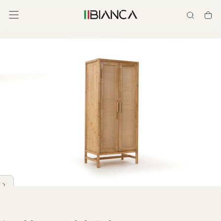
İçeriğe
geç